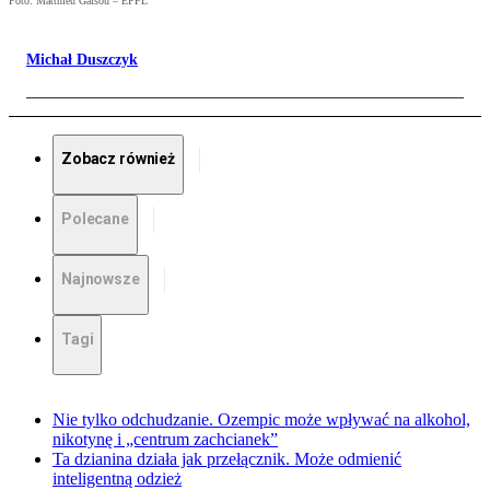
Foto: Matthieu Gafsou – EPFL
Michał Duszczyk
Zobacz również
Polecane
Najnowsze
Tagi
Nie tylko odchudzanie. Ozempic może wpływać na alkohol,
nikotynę i „centrum zachcianek”
Ta dzianina działa jak przełącznik. Może odmienić
inteligentną odzież