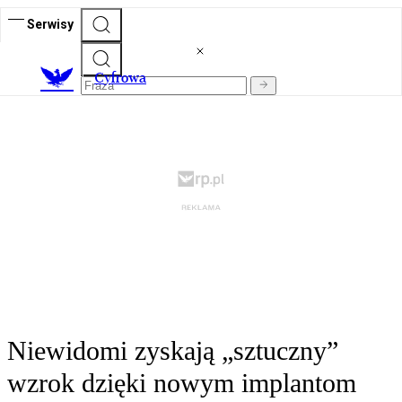
Serwisy
C
yfrowa
Niewidomi zyskają „sztuczny”
wzrok dzięki nowym implantom