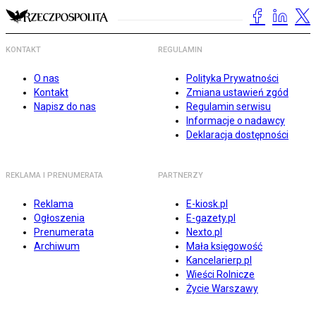
KONTAKT
REGULAMIN
O nas
Polityka Prywatności
Kontakt
Zmiana ustawień zgód
Napisz do nas
Regulamin serwisu
Informacje o nadawcy
Deklaracja dostępności
REKLAMA I PRENUMERATA
PARTNERZY
Reklama
E-kiosk.pl
Ogłoszenia
E-gazety.pl
Prenumerata
Nexto.pl
Archiwum
Mała księgowość
Kancelarierp.pl
Wieści Rolnicze
Życie Warszawy