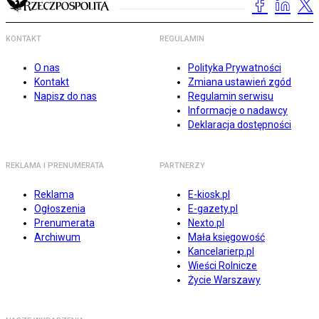
KONTAKT
REGULAMIN
O nas
Polityka Prywatności
Kontakt
Zmiana ustawień zgód
Napisz do nas
Regulamin serwisu
Informacje o nadawcy
Deklaracja dostępności
REKLAMA I PRENUMERATA
PARTNERZY
Reklama
E-kiosk.pl
Ogłoszenia
E-gazety.pl
Prenumerata
Nexto.pl
Archiwum
Mała księgowość
Kancelarierp.pl
Wieści Rolnicze
Życie Warszawy