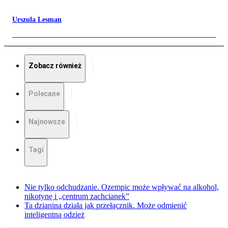
Urszula Lesman
Zobacz również
Polecane
Najnowsze
Tagi
Nie tylko odchudzanie. Ozempic może wpływać na alkohol,
nikotynę i „centrum zachcianek”
Ta dzianina działa jak przełącznik. Może odmienić
inteligentną odzież