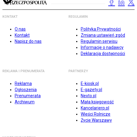
KONTAKT
REGULAMIN
O nas
Polityka Prywatności
Kontakt
Zmiana ustawień zgód
Napisz do nas
Regulamin serwisu
Informacje o nadawcy
Deklaracja dostępności
REKLAMA I PRENUMERATA
PARTNERZY
Reklama
E-kiosk.pl
Ogłoszenia
E-gazety.pl
Prenumerata
Nexto.pl
Archiwum
Mała księgowość
Kancelarierp.pl
Wieści Rolnicze
Życie Warszawy