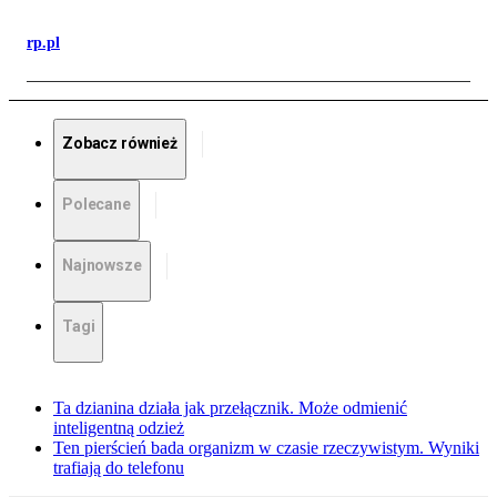
rp.pl
Zobacz również
Polecane
Najnowsze
Tagi
Ta dzianina działa jak przełącznik. Może odmienić
inteligentną odzież
Ten pierścień bada organizm w czasie rzeczywistym. Wyniki
trafiają do telefonu