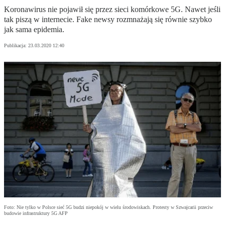
Koronawirus nie pojawił się przez sieci komórkowe 5G. Nawet jeśli
tak piszą w internecie. Fake newsy rozmnażają się równie szybko
jak sama epidemia.
Publikacja:
23.03.2020 12:40
Foto: Nie tylko w Polsce sieć 5G budzi niepokój w wielu środowiskach. Protesty w Szwajcarii przeciw
budowie infrastruktury 5G AFP