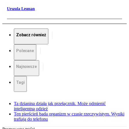
Urszula Lesman
Zobacz również
Polecane
Najnowsze
Tagi
Ta dzianina działa jak przełącznik. Może odmienić
inteligentną odzież
Ten pierścień bada organizm w czasie rzeczywistym. Wyniki
trafiają do telefonu