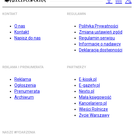
KONTAKT
REGULAMIN
O nas
Polityka Prywatności
Kontakt
Zmiana ustawień zgód
Napisz do nas
Regulamin serwisu
Informacje o nadawcy
Deklaracja dostępności
REKLAMA I PRENUMERATA
PARTNERZY
Reklama
E-kiosk.pl
Ogłoszenia
E-gazety.pl
Prenumerata
Nexto.pl
Archiwum
Mała księgowość
Kancelarierp.pl
Wieści Rolnicze
Życie Warszawy
NASZE WYDARZENIA