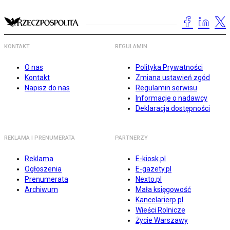
KONTAKT
REGULAMIN
O nas
Polityka Prywatności
Kontakt
Zmiana ustawień zgód
Napisz do nas
Regulamin serwisu
Informacje o nadawcy
Deklaracja dostępności
REKLAMA I PRENUMERATA
PARTNERZY
Reklama
E-kiosk.pl
Ogłoszenia
E-gazety.pl
Prenumerata
Nexto.pl
Archiwum
Mała księgowość
Kancelarierp.pl
Wieści Rolnicze
Życie Warszawy