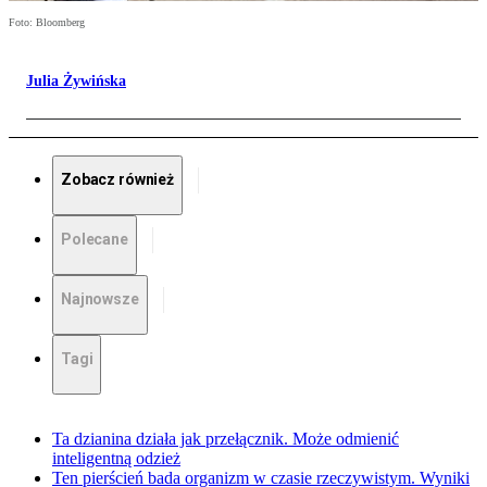
Foto: Bloomberg
Julia Żywińska
Zobacz również
Polecane
Najnowsze
Tagi
Ta dzianina działa jak przełącznik. Może odmienić
inteligentną odzież
Ten pierścień bada organizm w czasie rzeczywistym. Wyniki