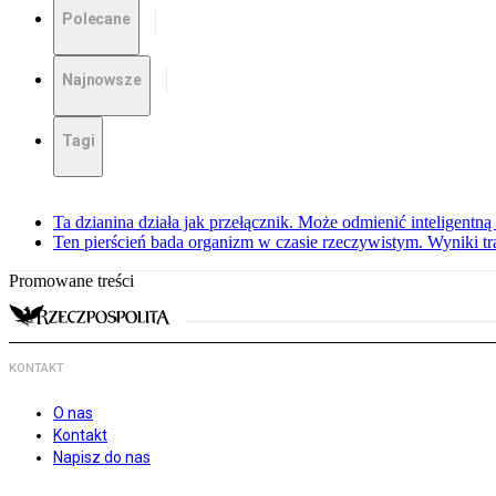
Polecane
Najnowsze
Tagi
Ta dzianina działa jak przełącznik. Może odmienić inteligentną
Ten pierścień bada organizm w czasie rzeczywistym. Wyniki tra
Promowane treści
KONTAKT
O nas
Kontakt
Napisz do nas