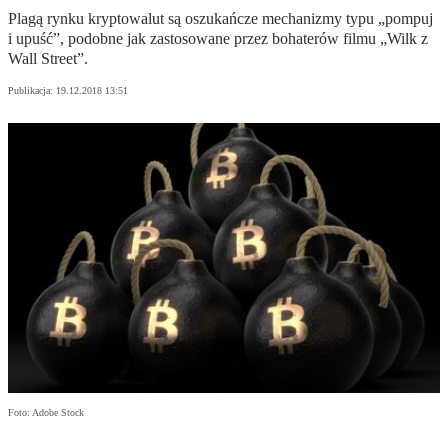
Plagą rynku kryptowalut są oszukańcze mechanizmy typu „pompuj
i upuść”, podobne jak zastosowane przez bohaterów filmu „Wilk z
Wall Street”.
Publikacja:
19.12.2018 13:51
Foto: Adobe Stock