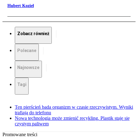
Hubert Kozieł
Zobacz również
Polecane
Najnowsze
Tagi
Ten pierścień bada organizm w czasie rzeczywistym. Wyniki
trafiają do telefonu
Nowa technologia może zmienić recykling. Plastik staje się
czystym paliwem
Promowane treści