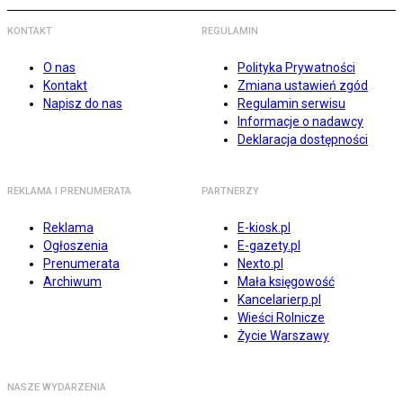
KONTAKT
REGULAMIN
O nas
Polityka Prywatności
Kontakt
Zmiana ustawień zgód
Napisz do nas
Regulamin serwisu
Informacje o nadawcy
Deklaracja dostępności
REKLAMA I PRENUMERATA
PARTNERZY
Reklama
E-kiosk.pl
Ogłoszenia
E-gazety.pl
Prenumerata
Nexto.pl
Archiwum
Mała księgowość
Kancelarierp.pl
Wieści Rolnicze
Życie Warszawy
NASZE WYDARZENIA