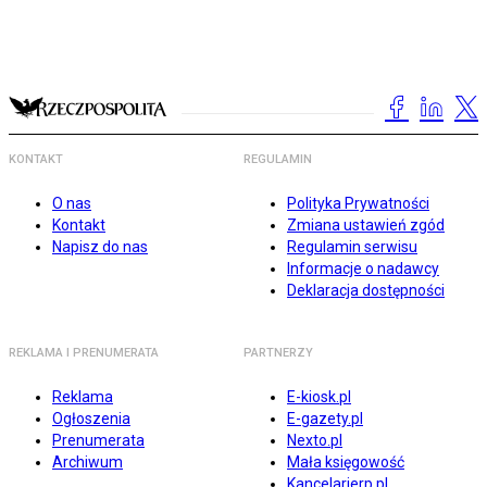
KONTAKT
REGULAMIN
O nas
Polityka Prywatności
Kontakt
Zmiana ustawień zgód
Napisz do nas
Regulamin serwisu
Informacje o nadawcy
Deklaracja dostępności
REKLAMA I PRENUMERATA
PARTNERZY
Reklama
E-kiosk.pl
Ogłoszenia
E-gazety.pl
Prenumerata
Nexto.pl
Archiwum
Mała księgowość
Kancelarierp.pl