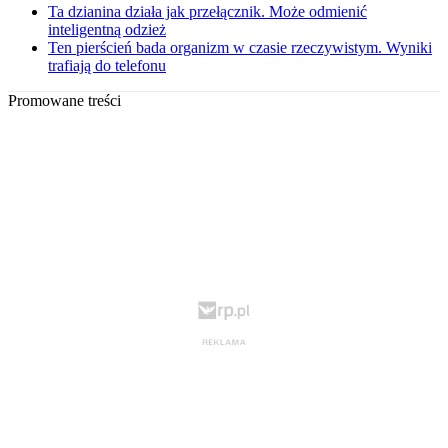
Ta dzianina działa jak przełącznik. Może odmienić
inteligentną odzież
Ten pierścień bada organizm w czasie rzeczywistym. Wyniki
trafiają do telefonu
Promowane treści