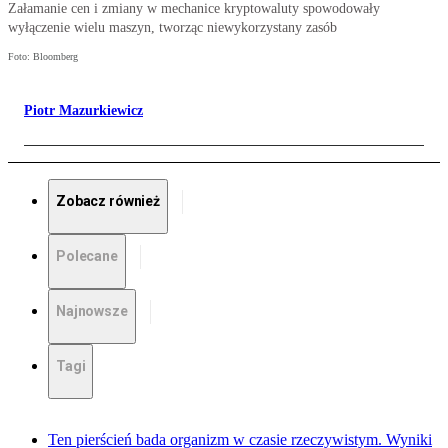
Załamanie cen i zmiany w mechanice kryptowaluty spowodowały
wyłączenie wielu maszyn, tworząc niewykorzystany zasób
Foto: Bloomberg
Piotr Mazurkiewicz
Zobacz również
Polecane
Najnowsze
Tagi
Ten pierścień bada organizm w czasie rzeczywistym. Wyniki