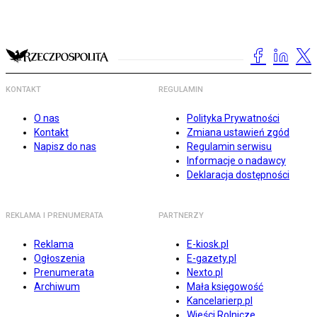
KONTAKT
REGULAMIN
O nas
Polityka Prywatności
Kontakt
Zmiana ustawień zgód
Napisz do nas
Regulamin serwisu
Informacje o nadawcy
Deklaracja dostępności
REKLAMA I PRENUMERATA
PARTNERZY
Reklama
E-kiosk.pl
Ogłoszenia
E-gazety.pl
Prenumerata
Nexto.pl
Archiwum
Mała księgowość
Kancelarierp.pl
Wieści Rolnicze