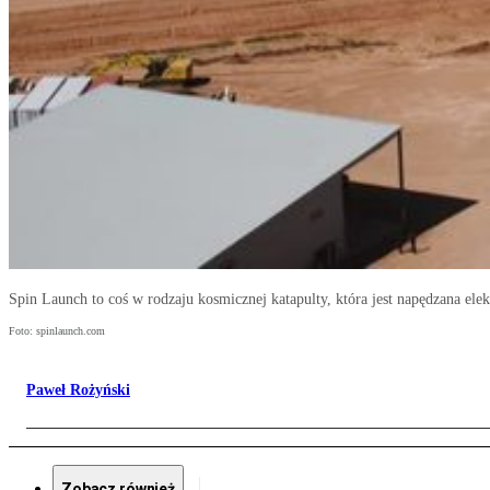
Spin Launch to coś w rodzaju kosmicznej katapulty, która jest napędzana ele
Foto: spinlaunch.com
Paweł Rożyński
Zobacz również