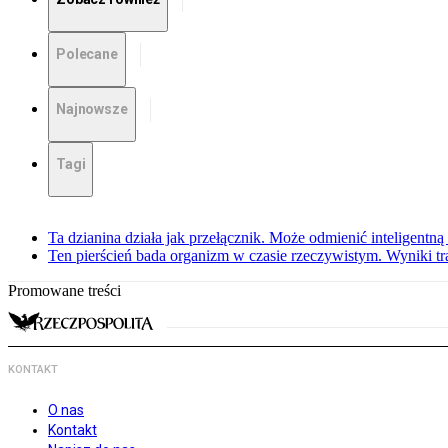
Polecane
Najnowsze
Tagi
Ta dzianina działa jak przełącznik. Może odmienić inteligentną
Ten pierścień bada organizm w czasie rzeczywistym. Wyniki tra
Promowane treści
KONTAKT
O nas
Kontakt