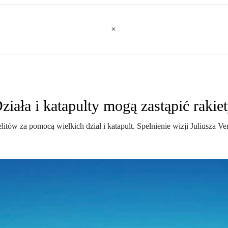
ała i katapulty mogą zastąpić rakie
tów za pomocą wielkich dział i katapult. Spełnienie wizji Juliusza Vern