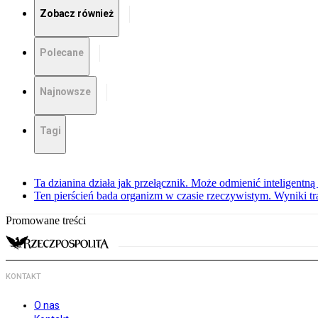
Zobacz również
Polecane
Najnowsze
Tagi
Ta dzianina działa jak przełącznik. Może odmienić inteligentną
Ten pierścień bada organizm w czasie rzeczywistym. Wyniki tra
Promowane treści
KONTAKT
O nas