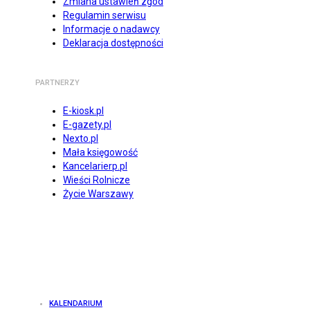
Zmiana ustawień zgód
Regulamin serwisu
Informacje o nadawcy
Deklaracja dostępności
PARTNERZY
E-kiosk.pl
E-gazety.pl
Nexto.pl
Mała księgowość
Kancelarierp.pl
Wieści Rolnicze
Życie Warszawy
KALENDARIUM