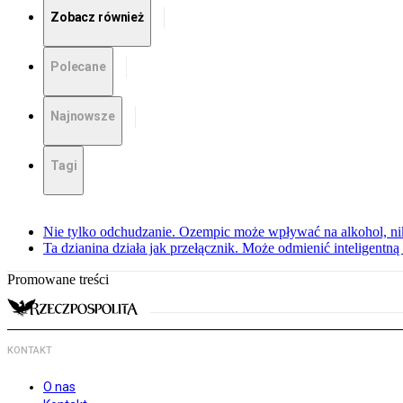
Zobacz również
Polecane
Najnowsze
Tagi
Nie tylko odchudzanie. Ozempic może wpływać na alkohol, ni
Ta dzianina działa jak przełącznik. Może odmienić inteligentną
Promowane treści
KONTAKT
O nas