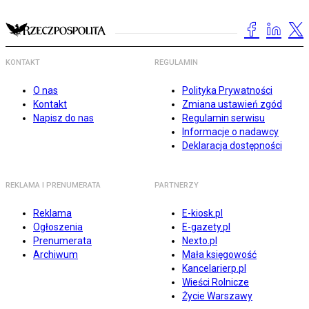
KONTAKT
REGULAMIN
O nas
Polityka Prywatności
Kontakt
Zmiana ustawień zgód
Napisz do nas
Regulamin serwisu
Informacje o nadawcy
Deklaracja dostępności
REKLAMA I PRENUMERATA
PARTNERZY
Reklama
E-kiosk.pl
Ogłoszenia
E-gazety.pl
Prenumerata
Nexto.pl
Archiwum
Mała księgowość
Kancelarierp.pl
Wieści Rolnicze
Życie Warszawy