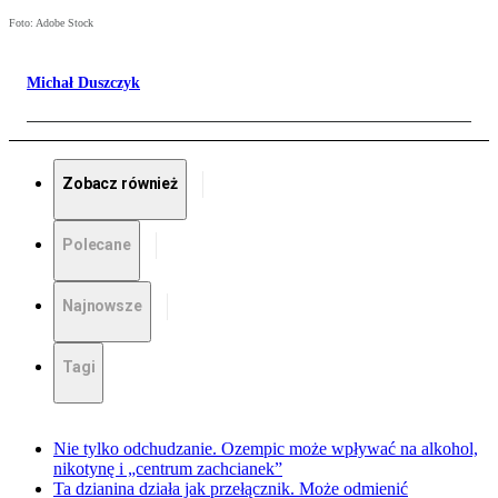
Foto: Adobe Stock
Michał Duszczyk
Zobacz również
Polecane
Najnowsze
Tagi
Nie tylko odchudzanie. Ozempic może wpływać na alkohol,
nikotynę i „centrum zachcianek”
Ta dzianina działa jak przełącznik. Może odmienić