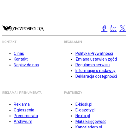
KONTAKT
REGULAMIN
O nas
Polityka Prywatności
Kontakt
Zmiana ustawień zgód
Napisz do nas
Regulamin serwisu
Informacje o nadawcy
Deklaracja dostępności
REKLAMA I PRENUMERATA
PARTNERZY
Reklama
E-kiosk.pl
Ogłoszenia
E-gazety.pl
Prenumerata
Nexto.pl
Archiwum
Mała księgowość
Kancelarierp.pl