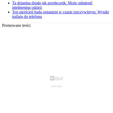
Ta dzianina działa jak przełącznik. Może odmienić
inteligentną odzież
Ten pierścień bada organizm w czasie rzeczywistym. Wyniki
trafiają do telefonu
Promowane treści