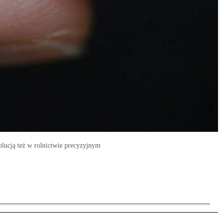
olucją też w rolnictwie precyzyjnym