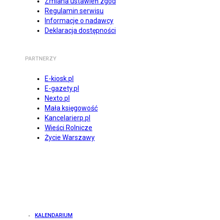
Zmiana ustawień zgód
Regulamin serwisu
Informacje o nadawcy
Deklaracja dostępności
PARTNERZY
E-kiosk.pl
E-gazety.pl
Nexto.pl
Mała księgowość
Kancelarierp.pl
Wieści Rolnicze
Życie Warszawy
KALENDARIUM