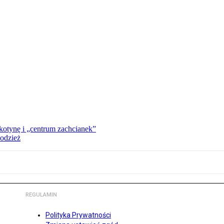
kotynę i „centrum zachcianek”
 odzież
REGULAMIN
Polityka Prywatności