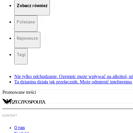
Zobacz również
Polecane
Najnowsze
Tagi
Nie tylko odchudzanie. Ozempic może wpływać na alkohol, ni
Ta dzianina działa jak przełącznik. Może odmienić inteligentną
Promowane treści
KONTAKT
O nas