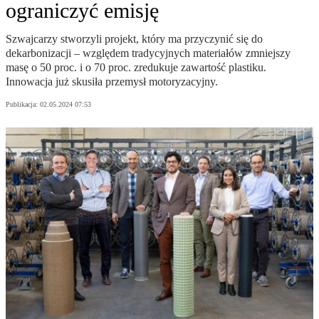
ograniczyć emisję
Szwajcarzy stworzyli projekt, który ma przyczynić się do
dekarbonizacji – względem tradycyjnych materiałów zmniejszy
masę o 50 proc. i o 70 proc. zredukuje zawartość plastiku.
Innowacja już skusiła przemysł motoryzacyjny.
Publikacja:
02.05.2024 07:53