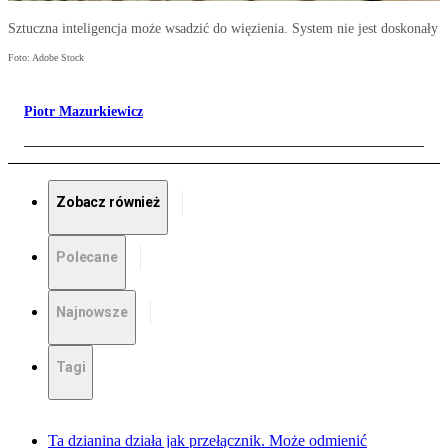
Sztuczna inteligencja może wsadzić do więzienia. System nie jest doskonały
Foto: Adobe Stock
Piotr Mazurkiewicz
Zobacz również
Polecane
Najnowsze
Tagi
Ta dzianina działa jak przełącznik. Może odmienić