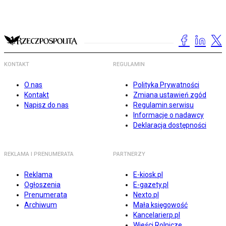
KONTAKT
REGULAMIN
O nas
Polityka Prywatności
Kontakt
Zmiana ustawień zgód
Napisz do nas
Regulamin serwisu
Informacje o nadawcy
Deklaracja dostępności
REKLAMA I PRENUMERATA
PARTNERZY
Reklama
E-kiosk.pl
Ogłoszenia
E-gazety.pl
Prenumerata
Nexto.pl
Archiwum
Mała księgowość
Kancelarierp.pl
Wieści Rolnicze