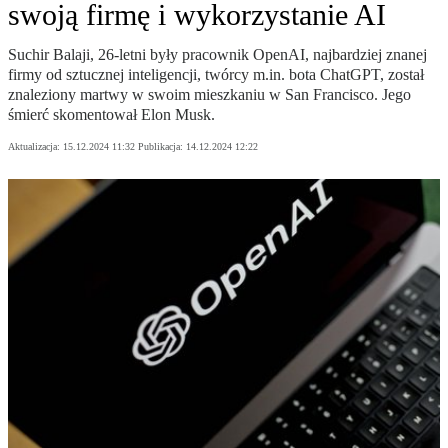
swoją firmę i wykorzystanie AI
Suchir Balaji, 26-letni były pracownik OpenAI, najbardziej znanej
firmy od sztucznej inteligencji, twórcy m.in. bota ChatGPT, został
znaleziony martwy w swoim mieszkaniu w San Francisco. Jego
śmierć skomentował Elon Musk.
Aktualizacja:
15.12.2024 11:32
Publikacja:
14.12.2024 12:22