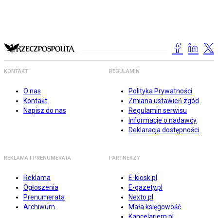
KONTAKT
REGULAMIN
O nas
Polityka Prywatności
Kontakt
Zmiana ustawień zgód
Napisz do nas
Regulamin serwisu
Informacje o nadawcy
Deklaracja dostępności
REKLAMA I PRENUMERATA
PARTNERZY
Reklama
E-kiosk.pl
Ogłoszenia
E-gazety.pl
Prenumerata
Nexto.pl
Archiwum
Mała księgowość
Kancelarierp.pl