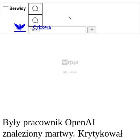
Serwisy
C
yfrowa
Były pracownik OpenAI
znaleziony martwy. Krytykował