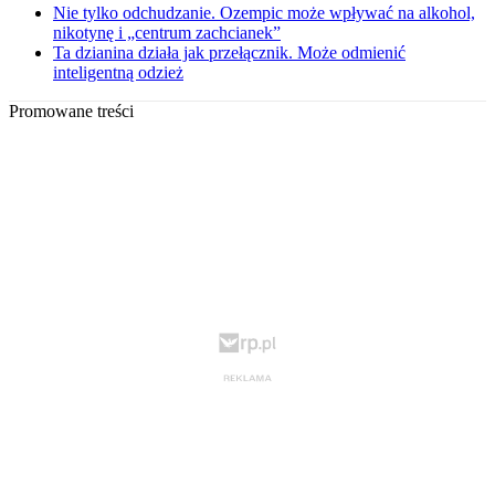
Nie tylko odchudzanie. Ozempic może wpływać na alkohol,
nikotynę i „centrum zachcianek”
Ta dzianina działa jak przełącznik. Może odmienić
inteligentną odzież
Promowane treści