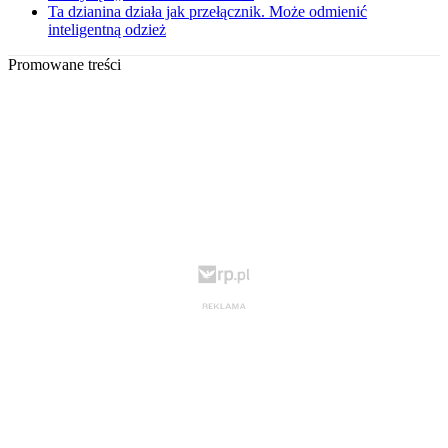
Ta dzianina działa jak przełącznik. Może odmienić
inteligentną odzież
Promowane treści