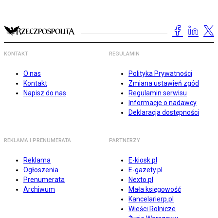
KONTAKT
REGULAMIN
O nas
Polityka Prywatności
Kontakt
Zmiana ustawień zgód
Napisz do nas
Regulamin serwisu
Informacje o nadawcy
Deklaracja dostępności
REKLAMA I PRENUMERATA
PARTNERZY
Reklama
E-kiosk.pl
Ogłoszenia
E-gazety.pl
Prenumerata
Nexto.pl
Archiwum
Mała księgowość
Kancelarierp.pl
Wieści Rolnicze