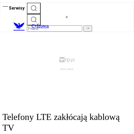
Serwisy
C
yfrowa
Telefony LTE zakłócają kablową
TV