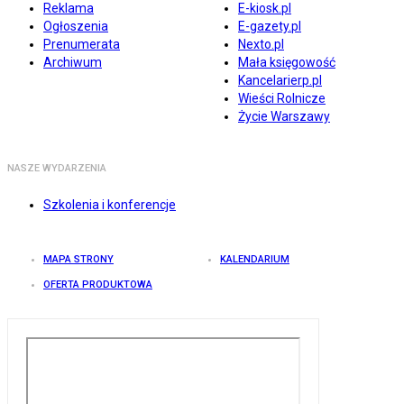
Reklama
E-kiosk.pl
Ogłoszenia
E-gazety.pl
Prenumerata
Nexto.pl
Archiwum
Mała księgowość
Kancelarierp.pl
Wieści Rolnicze
Życie Warszawy
NASZE WYDARZENIA
Szkolenia i konferencje
MAPA STRONY
KALENDARIUM
OFERTA PRODUKTOWA