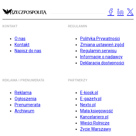
KONTAKT
REGULAMIN
O nas
Polityka Prywatności
Kontakt
Zmiana ustawień zgód
Napisz do nas
Regulamin serwisu
Informacje o nadawcy
Deklaracja dostępności
REKLAMA I PRENUMERATA
PARTNERZY
Reklama
E-kiosk.pl
Ogłoszenia
E-gazety.pl
Prenumerata
Nexto.pl
Archiwum
Mała księgowość
Kancelarierp.pl
Wieści Rolnicze
Życie Warszawy