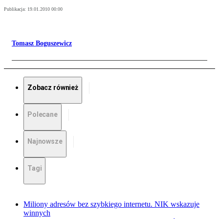
Publikacja:
19.01.2010 00:00
Tomasz Boguszewicz
Zobacz również
Polecane
Najnowsze
Tagi
Miliony adresów bez szybkiego internetu. NIK wskazuje
winnych