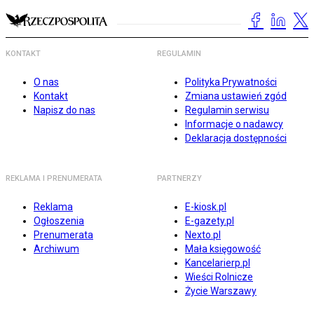
KONTAKT
REGULAMIN
O nas
Polityka Prywatności
Kontakt
Zmiana ustawień zgód
Napisz do nas
Regulamin serwisu
Informacje o nadawcy
Deklaracja dostępności
REKLAMA I PRENUMERATA
PARTNERZY
Reklama
E-kiosk.pl
Ogłoszenia
E-gazety.pl
Prenumerata
Nexto.pl
Archiwum
Mała księgowość
Kancelarierp.pl
Wieści Rolnicze
Życie Warszawy