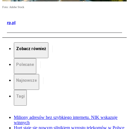
Foto: Adobe Stock
rp.pl
Zobacz również
Polecane
Najnowsze
Tagi
Miliony adresów bez szybkiego internetu. NIK wskazuje
winnych
Hurt staje się nowym silnikiem wzrostu telekomów w Polsce