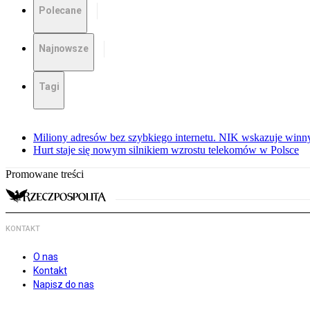
Polecane
Najnowsze
Tagi
Miliony adresów bez szybkiego internetu. NIK wskazuje winn
Hurt staje się nowym silnikiem wzrostu telekomów w Polsce
Promowane treści
KONTAKT
O nas
Kontakt
Napisz do nas