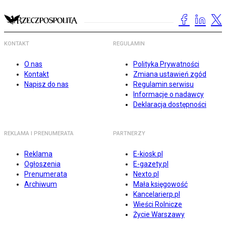
KONTAKT
REGULAMIN
O nas
Polityka Prywatności
Kontakt
Zmiana ustawień zgód
Napisz do nas
Regulamin serwisu
Informacje o nadawcy
Deklaracja dostępności
REKLAMA I PRENUMERATA
PARTNERZY
Reklama
E-kiosk.pl
Ogłoszenia
E-gazety.pl
Prenumerata
Nexto.pl
Archiwum
Mała księgowość
Kancelarierp.pl
Wieści Rolnicze
Życie Warszawy