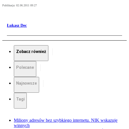
Publikacja:
02.06.2011 09:27
Łukasz Dec
Zobacz również
Polecane
Najnowsze
Tagi
Miliony adresów bez szybkiego internetu. NIK wskazuje
winnych