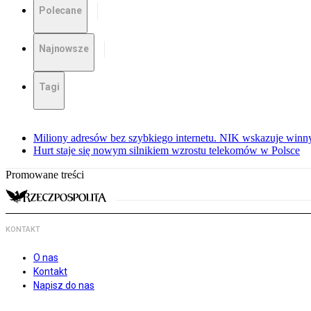
Polecane
Najnowsze
Tagi
Miliony adresów bez szybkiego internetu. NIK wskazuje winn
Hurt staje się nowym silnikiem wzrostu telekomów w Polsce
Promowane treści
KONTAKT
O nas
Kontakt
Napisz do nas