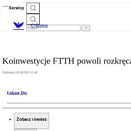
Serwisy
C
yfrowa
Koinwestycje FTTH powoli rozkręcaj
Publikacja:
03.08.2011 15:48
Łukasz Dec
Zobacz również