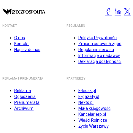
KONTAKT
REGULAMIN
O nas
Polityka Prywatności
Kontakt
Zmiana ustawień zgód
Napisz do nas
Regulamin serwisu
Informacje o nadawcy
Deklaracja dostępności
REKLAMA I PRENUMERATA
PARTNERZY
Reklama
E-kiosk.pl
Ogłoszenia
E-gazety.pl
Prenumerata
Nexto.pl
Archiwum
Mała księgowość
Kancelarierp.pl
Wieści Rolnicze
Życie Warszawy