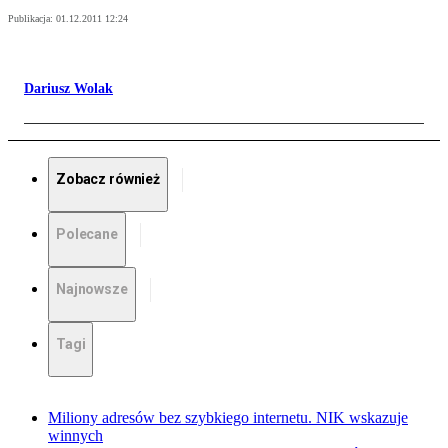
Publikacja:
01.12.2011 12:24
Dariusz Wolak
Zobacz również
Polecane
Najnowsze
Tagi
Miliony adresów bez szybkiego internetu. NIK wskazuje
winnych