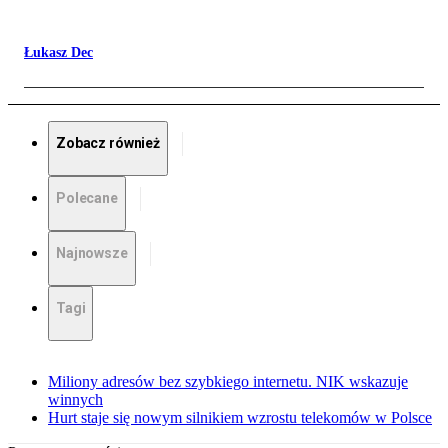
Łukasz Dec
Zobacz również
Polecane
Najnowsze
Tagi
Miliony adresów bez szybkiego internetu. NIK wskazuje
winnych
Hurt staje się nowym silnikiem wzrostu telekomów w Polsce