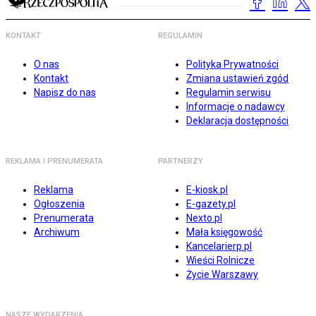
KONTAKT
REGULAMIN
O nas
Polityka Prywatności
Kontakt
Zmiana ustawień zgód
Napisz do nas
Regulamin serwisu
Informacje o nadawcy
Deklaracja dostępności
REKLAMA I PRENUMERATA
PARTNERZY
Reklama
E-kiosk.pl
Ogłoszenia
E-gazety.pl
Prenumerata
Nexto.pl
Archiwum
Mała księgowość
Kancelarierp.pl
Wieści Rolnicze
Życie Warszawy
NASZE WYDARZENIA