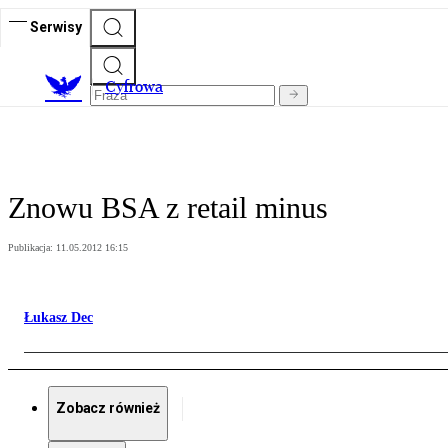
Serwisy
C
yfrowa
Znowu BSA z retail minus
Publikacja:
11.05.2012 16:15
Łukasz Dec
Zobacz również