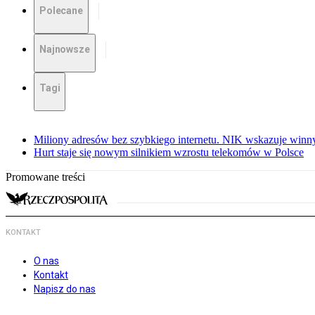
Polecane
Najnowsze
Tagi
Miliony adresów bez szybkiego internetu. NIK wskazuje winn
Hurt staje się nowym silnikiem wzrostu telekomów w Polsce
Promowane treści
KONTAKT
O nas
Kontakt
Napisz do nas