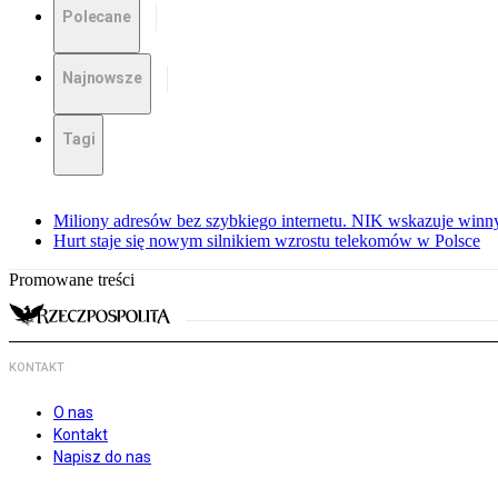
Polecane
Najnowsze
Tagi
Miliony adresów bez szybkiego internetu. NIK wskazuje winn
Hurt staje się nowym silnikiem wzrostu telekomów w Polsce
Promowane treści
KONTAKT
O nas
Kontakt
Napisz do nas