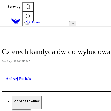
Serwisy
C
yfrowa
Czterech kandydatów do wybudow
Publikacja:
20.06.2012 08:51
Andrzej Puchalski
Zobacz również