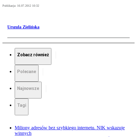
Publikacja:
16.07.2012 10:32
Urszula Zielińska
Zobacz również
Polecane
Najnowsze
Tagi
Miliony adresów bez szybkiego internetu. NIK wskazuje
winnych