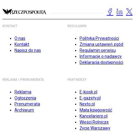
KONTAKT
REGULAMIN
O nas
Polityka Prywatności
Kontakt
Zmiana ustawień zgód
Napisz do nas
Regulamin serwisu
Informacje o nadawcy
Deklaracja dostępności
REKLAMA I PRENUMERATA
PARTNERZY
Reklama
E-kiosk.pl
Ogłoszenia
E-gazety.pl
Prenumerata
Nexto.pl
Archiwum
Mała księgowość
Kancelarierp.pl
Wieści Rolnicze
Życie Warszawy