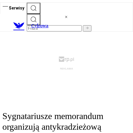
Serwisy
C
yfrowa
Sygnatariusze memorandum
organizują antykradzieżową