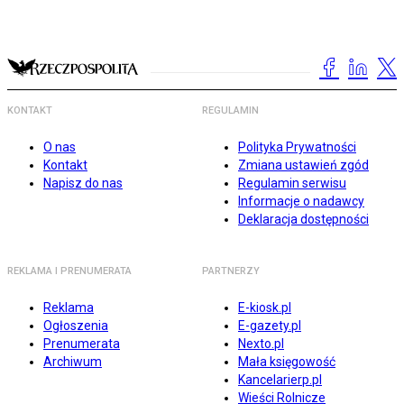
KONTAKT
REGULAMIN
O nas
Polityka Prywatności
Kontakt
Zmiana ustawień zgód
Napisz do nas
Regulamin serwisu
Informacje o nadawcy
Deklaracja dostępności
REKLAMA I PRENUMERATA
PARTNERZY
Reklama
E-kiosk.pl
Ogłoszenia
E-gazety.pl
Prenumerata
Nexto.pl
Archiwum
Mała księgowość
Kancelarierp.pl
Wieści Rolnicze