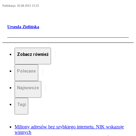
Publikacja:
26.08.2013 13:23
Urszula Zielińska
Zobacz również
Polecane
Najnowsze
Tagi
Miliony adresów bez szybkiego internetu. NIK wskazuje
winnych