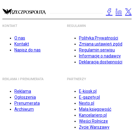
KONTAKT
REGULAMIN
O nas
Polityka Prywatności
Kontakt
Zmiana ustawień zgód
Napisz do nas
Regulamin serwisu
Informacje o nadawcy
Deklaracja dostępności
REKLAMA I PRENUMERATA
PARTNERZY
Reklama
E-kiosk.pl
Ogłoszenia
E-gazety.pl
Prenumerata
Nexto.pl
Archiwum
Mała księgowość
Kancelarierp.pl
Wieści Rolnicze
Życie Warszawy