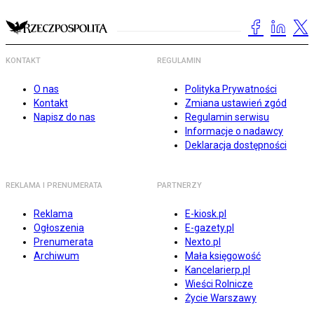
KONTAKT
REGULAMIN
O nas
Polityka Prywatności
Kontakt
Zmiana ustawień zgód
Napisz do nas
Regulamin serwisu
Informacje o nadawcy
Deklaracja dostępności
REKLAMA I PRENUMERATA
PARTNERZY
Reklama
E-kiosk.pl
Ogłoszenia
E-gazety.pl
Prenumerata
Nexto.pl
Archiwum
Mała księgowość
Kancelarierp.pl
Wieści Rolnicze
Życie Warszawy