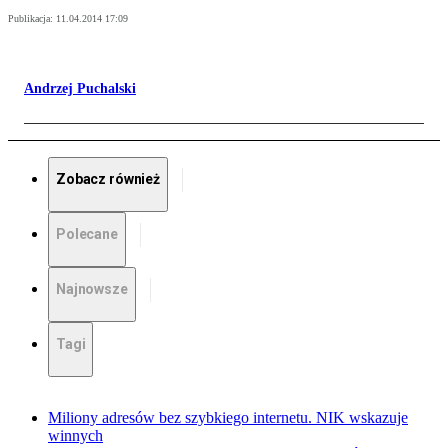
Publikacja:
11.04.2014 17:09
Andrzej Puchalski
Zobacz również
Polecane
Najnowsze
Tagi
Miliony adresów bez szybkiego internetu. NIK wskazuje
winnych