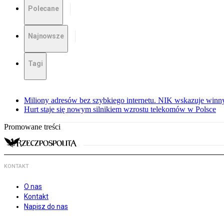
Polecane
Najnowsze
Tagi
Miliony adresów bez szybkiego internetu. NIK wskazuje winn
Hurt staje się nowym silnikiem wzrostu telekomów w Polsce
Promowane treści
KONTAKT
O nas
Kontakt
Napisz do nas