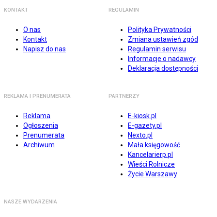
KONTAKT
REGULAMIN
O nas
Polityka Prywatności
Kontakt
Zmiana ustawień zgód
Napisz do nas
Regulamin serwisu
Informacje o nadawcy
Deklaracja dostępności
REKLAMA I PRENUMERATA
PARTNERZY
Reklama
E-kiosk.pl
Ogłoszenia
E-gazety.pl
Prenumerata
Nexto.pl
Archiwum
Mała księgowość
Kancelarierp.pl
Wieści Rolnicze
Życie Warszawy
NASZE WYDARZENIA