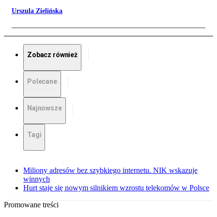
Urszula Zielińska
Zobacz również
Polecane
Najnowsze
Tagi
Miliony adresów bez szybkiego internetu. NIK wskazuje
winnych
Hurt staje się nowym silnikiem wzrostu telekomów w Polsce
Promowane treści