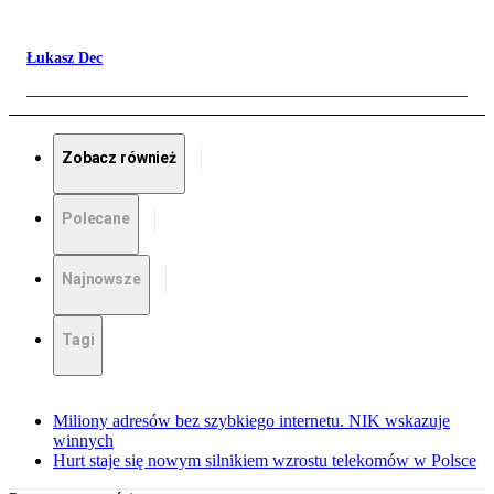
Łukasz Dec
Zobacz również
Polecane
Najnowsze
Tagi
Miliony adresów bez szybkiego internetu. NIK wskazuje
winnych
Hurt staje się nowym silnikiem wzrostu telekomów w Polsce