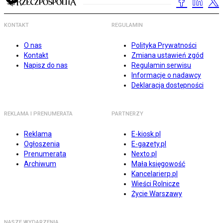
KONTAKT
REGULAMIN
O nas
Polityka Prywatności
Kontakt
Zmiana ustawień zgód
Napisz do nas
Regulamin serwisu
Informacje o nadawcy
Deklaracja dostępności
REKLAMA I PRENUMERATA
PARTNERZY
Reklama
E-kiosk.pl
Ogłoszenia
E-gazety.pl
Prenumerata
Nexto.pl
Archiwum
Mała księgowość
Kancelarierp.pl
Wieści Rolnicze
Życie Warszawy
NASZE WYDARZENIA