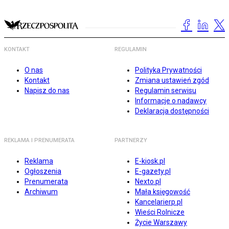
KONTAKT
REGULAMIN
O nas
Polityka Prywatności
Kontakt
Zmiana ustawień zgód
Napisz do nas
Regulamin serwisu
Informacje o nadawcy
Deklaracja dostępności
REKLAMA I PRENUMERATA
PARTNERZY
Reklama
E-kiosk.pl
Ogłoszenia
E-gazety.pl
Prenumerata
Nexto.pl
Archiwum
Mała księgowość
Kancelarierp.pl
Wieści Rolnicze
Życie Warszawy