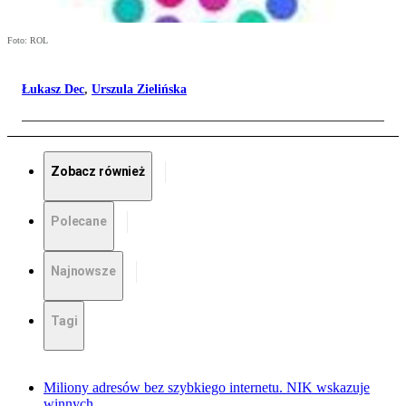
Foto: ROL
Łukasz Dec
,
Urszula Zielińska
Zobacz również
Polecane
Najnowsze
Tagi
Miliony adresów bez szybkiego internetu. NIK wskazuje
winnych