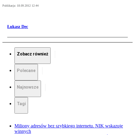
Publikacja:
18.09.2012 12:44
Łukasz Dec
Zobacz również
Polecane
Najnowsze
Tagi
Miliony adresów bez szybkiego internetu. NIK wskazuje
winnych