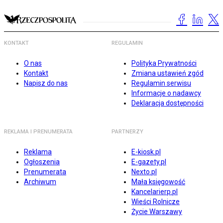
KONTAKT
REGULAMIN
O nas
Polityka Prywatności
Kontakt
Zmiana ustawień zgód
Napisz do nas
Regulamin serwisu
Informacje o nadawcy
Deklaracja dostępności
REKLAMA I PRENUMERATA
PARTNERZY
Reklama
E-kiosk.pl
Ogłoszenia
E-gazety.pl
Prenumerata
Nexto.pl
Archiwum
Mała księgowość
Kancelarierp.pl
Wieści Rolnicze
Życie Warszawy