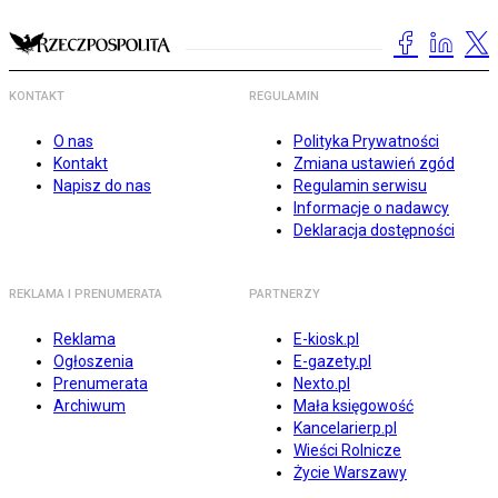
KONTAKT
REGULAMIN
O nas
Polityka Prywatności
Kontakt
Zmiana ustawień zgód
Napisz do nas
Regulamin serwisu
Informacje o nadawcy
Deklaracja dostępności
REKLAMA I PRENUMERATA
PARTNERZY
Reklama
E-kiosk.pl
Ogłoszenia
E-gazety.pl
Prenumerata
Nexto.pl
Archiwum
Mała księgowość
Kancelarierp.pl
Wieści Rolnicze
Życie Warszawy