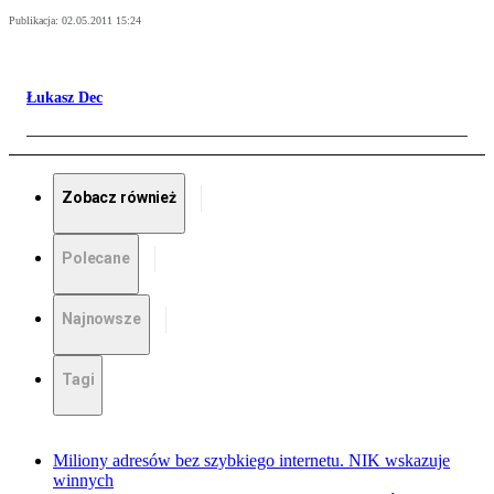
Publikacja:
02.05.2011 15:24
Łukasz Dec
Zobacz również
Polecane
Najnowsze
Tagi
Miliony adresów bez szybkiego internetu. NIK wskazuje
winnych