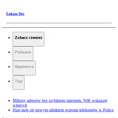
Łukasz Dec
Zobacz również
Polecane
Najnowsze
Tagi
Miliony adresów bez szybkiego internetu. NIK wskazuje
winnych
Hurt staje się nowym silnikiem wzrostu telekomów w Polsce