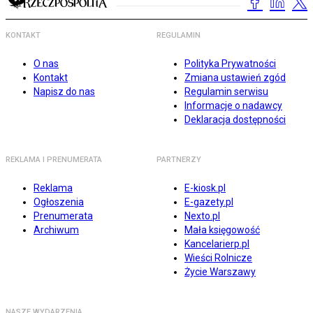
KONTAKT
REGULAMIN
O nas
Polityka Prywatności
Kontakt
Zmiana ustawień zgód
Napisz do nas
Regulamin serwisu
Informacje o nadawcy
Deklaracja dostępności
REKLAMA I PRENUMERATA
PARTNERZY
Reklama
E-kiosk.pl
Ogłoszenia
E-gazety.pl
Prenumerata
Nexto.pl
Archiwum
Mała księgowość
Kancelarierp.pl
Wieści Rolnicze
Życie Warszawy
NASZE WYDARZENIA