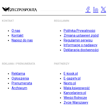
KONTAKT
REGULAMIN
O nas
Polityka Prywatności
Kontakt
Zmiana ustawień zgód
Napisz do nas
Regulamin serwisu
Informacje o nadawcy
Deklaracja dostępności
REKLAMA I PRENUMERATA
PARTNERZY
Reklama
E-kiosk.pl
Ogłoszenia
E-gazety.pl
Prenumerata
Nexto.pl
Archiwum
Mała księgowość
Kancelarierp.pl
Wieści Rolnicze
Życie Warszawy