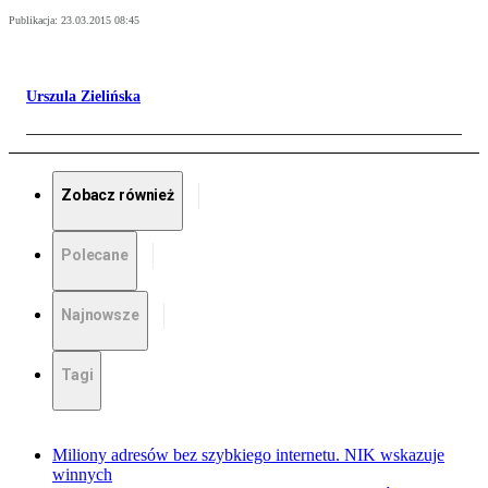
Publikacja:
23.03.2015 08:45
Urszula Zielińska
Zobacz również
Polecane
Najnowsze
Tagi
Miliony adresów bez szybkiego internetu. NIK wskazuje
winnych