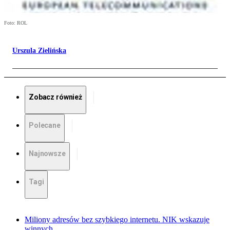
Foto: ROL
Urszula Zielińska
Zobacz również
Polecane
Najnowsze
Tagi
Miliony adresów bez szybkiego internetu. NIK wskazuje
winnych