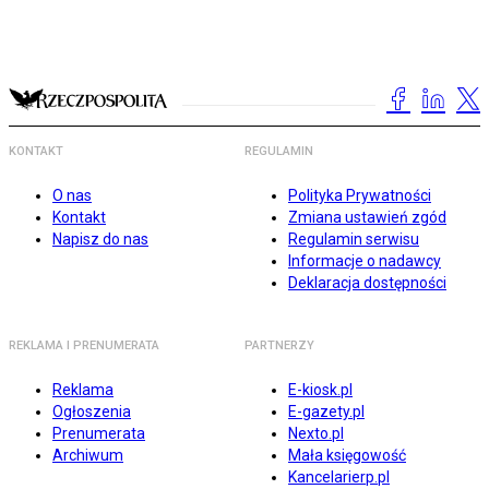
KONTAKT
REGULAMIN
O nas
Polityka Prywatności
Kontakt
Zmiana ustawień zgód
Napisz do nas
Regulamin serwisu
Informacje o nadawcy
Deklaracja dostępności
REKLAMA I PRENUMERATA
PARTNERZY
Reklama
E-kiosk.pl
Ogłoszenia
E-gazety.pl
Prenumerata
Nexto.pl
Archiwum
Mała księgowość
Kancelarierp.pl