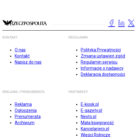
KONTAKT
REGULAMIN
O nas
Polityka Prywatności
Kontakt
Zmiana ustawień zgód
Napisz do nas
Regulamin serwisu
Informacje o nadawcy
Deklaracja dostępności
REKLAMA I PRENUMERATA
PARTNERZY
Reklama
E-kiosk.pl
Ogłoszenia
E-gazety.pl
Prenumerata
Nexto.pl
Archiwum
Mała księgowość
Kancelarierp.pl
Wieści Rolnicze