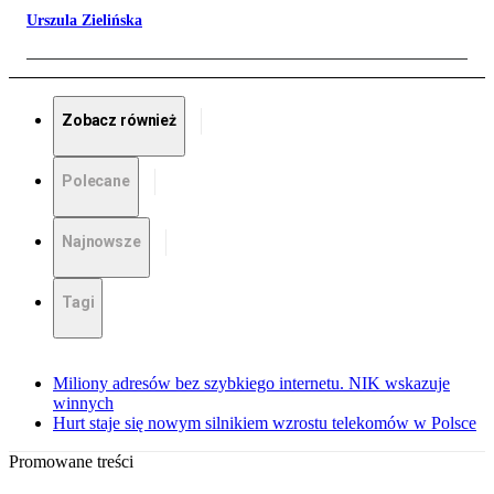
Urszula Zielińska
Zobacz również
Polecane
Najnowsze
Tagi
Miliony adresów bez szybkiego internetu. NIK wskazuje
winnych
Hurt staje się nowym silnikiem wzrostu telekomów w Polsce
Promowane treści