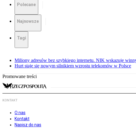
Polecane
Najnowsze
Tagi
Miliony adresów bez szybkiego internetu. NIK wskazuje winn
Hurt staje się nowym silnikiem wzrostu telekomów w Polsce
Promowane treści
KONTAKT
O nas
Kontakt
Napisz do nas