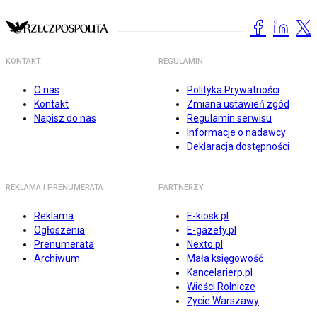
KONTAKT
REGULAMIN
O nas
Polityka Prywatności
Kontakt
Zmiana ustawień zgód
Napisz do nas
Regulamin serwisu
Informacje o nadawcy
Deklaracja dostępności
REKLAMA I PRENUMERATA
PARTNERZY
Reklama
E-kiosk.pl
Ogłoszenia
E-gazety.pl
Prenumerata
Nexto.pl
Archiwum
Mała księgowość
Kancelarierp.pl
Wieści Rolnicze
Życie Warszawy