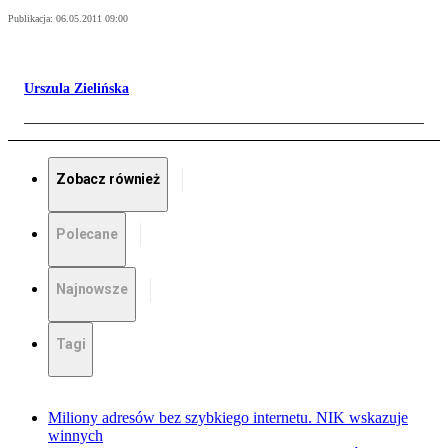
Publikacja:
06.05.2011 09:00
Urszula Zielińska
Zobacz również
Polecane
Najnowsze
Tagi
Miliony adresów bez szybkiego internetu. NIK wskazuje
winnych