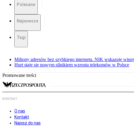
Polecane
Najnowsze
Tagi
Miliony adresów bez szybkiego internetu. NIK wskazuje winn
Hurt staje się nowym silnikiem wzrostu telekomów w Polsce
Promowane treści
KONTAKT
O nas
Kontakt
Napisz do nas