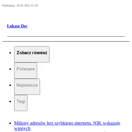
Publikacja:
29.02.2012 11:59
Łukasz Dec
Zobacz również
Polecane
Najnowsze
Tagi
Miliony adresów bez szybkiego internetu. NIK wskazuje
winnych