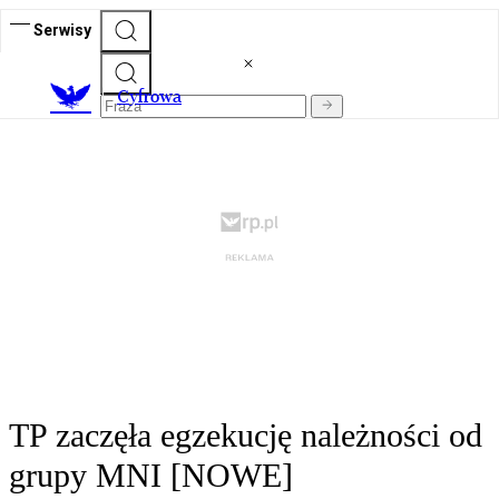
Serwisy
C
yfrowa
TP zaczęła egzekucję należności od
grupy MNI [NOWE]