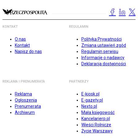
KONTAKT
REGULAMIN
O nas
Polityka Prywatności
Kontakt
Zmiana ustawień zgód
Napisz do nas
Regulamin serwisu
Informacje o nadawcy
Deklaracja dostępności
REKLAMA I PRENUMERATA
PARTNERZY
Reklama
E-kiosk.pl
Ogłoszenia
E-gazety.pl
Prenumerata
Nexto.pl
Archiwum
Mała księgowość
Kancelarierp.pl
Wieści Rolnicze
Życie Warszawy